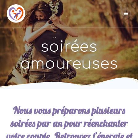
Skip
to
content
soirées
amoureuses
Nous vous préparons plusieurs
soirées par an pour réenchanter
votre couple. Retrouvez l’énergie et